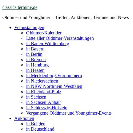
Skip
classics-termine.de
to
Oldtimer und Youngtimer – Treffen, Auktionen, Termine und News
content
Veranstaltungen
Oldtimer-Kalender
Liste aller Oldtimer-Veranstaltungen
in Baden-Württemberg
in Bayern
in Berlin
in Bremen
in Hamburg
in Hessen
in Mecklenburg-Vorpommern
in Niedersachsen
in NRW Nordrhein-Westfalen
in Rheinland-Pfalz
in Sachsen
in Sachsen-Anhalt
in Schleswig-Holstein
Vergangene Oldtimer und Youngtimer-Events
Auktionen
in Belgien
in Deutschland