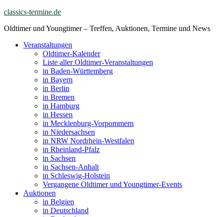
Skip
classics-termine.de
to
Oldtimer und Youngtimer – Treffen, Auktionen, Termine und News
content
Veranstaltungen
Oldtimer-Kalender
Liste aller Oldtimer-Veranstaltungen
in Baden-Württemberg
in Bayern
in Berlin
in Bremen
in Hamburg
in Hessen
in Mecklenburg-Vorpommern
in Niedersachsen
in NRW Nordrhein-Westfalen
in Rheinland-Pfalz
in Sachsen
in Sachsen-Anhalt
in Schleswig-Holstein
Vergangene Oldtimer und Youngtimer-Events
Auktionen
in Belgien
in Deutschland