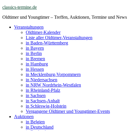
Skip
classics-termine.de
to
Oldtimer und Youngtimer – Treffen, Auktionen, Termine und News
content
Veranstaltungen
Oldtimer-Kalender
Liste aller Oldtimer-Veranstaltungen
in Baden-Württemberg
in Bayern
in Berlin
in Bremen
in Hamburg
in Hessen
in Mecklenburg-Vorpommern
in Niedersachsen
in NRW Nordrhein-Westfalen
in Rheinland-Pfalz
in Sachsen
in Sachsen-Anhalt
in Schleswig-Holstein
Vergangene Oldtimer und Youngtimer-Events
Auktionen
in Belgien
in Deutschland